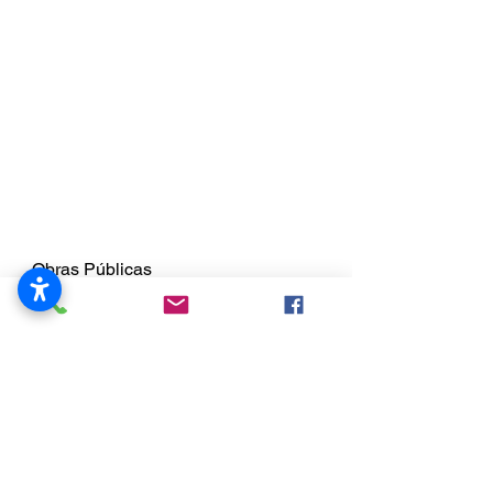
Beloit Sur, IL 61080
815-389-3023
Acerca de
Funcionarios de la
ciudad
Policía
Fuego
Obras Públicas
Pague mi factura de
alcantarillado
Ordenanzas, permisos y licencias
Zonificación
Calendario de reuniones
Empleo